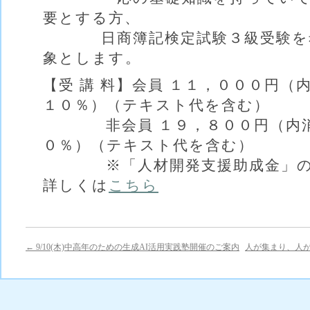
要とする方、
日商簿記検定試験３級受験を希
象とします。
【受 講 料】会員 １１，０００円（
１０％）（テキスト代を含む）
非会員 １９，８００円（内消
０％）（テキスト代を含む）
※「人材開発支援助成金」の対
詳しくは
こちら
←
9/10(木)中高年のための生成AI活用実践塾開催のご案内
人が集まり、人