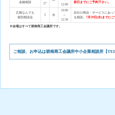
金融相談
前日までにご予約下さい。
27
12:00
10:00
広報なんでも
自社の商品・サービスにあっ
5
水
～
個別相談会
る相談。
7月29日
(水
)までに
12:50
※会場はすべて碧南商工会議所です。
ご相談、お申込は碧南商工会議所中小企業相談所【TEL