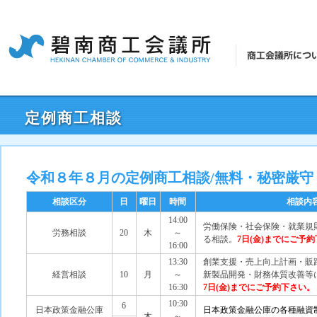
定例商工相談
令和８年８月の定例商工相談/無料・秘密厳守
相談区分
日
曜日
時間
相談内
14:00
労働保険・社会保険・就業規
労務相談
20
木
～
る相談。
7日
(金
)までにご予約
16:00
13:30
創業支援・売上向上計画・販
経営相談
10
月
～
新製品開発・財務体質改善等
16:30
7日
(金
)までにご予約下さい。
10:30
6
日本政策金融公庫
日本政策金融公庫の各種融資
木
～